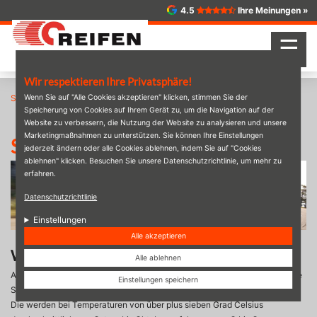
Direkt
4.5
Ihre Meinungen »
zum
Inhalt
☰
Wir respektieren Ihre Privatsphäre!
Startseite
Wenn Sie auf "Alle Cookies akzeptieren" klicken, stimmen Sie der
Reifen
Sommerreifen
Speicherung von Cookies auf Ihrem Gerät zu, um die Navigation auf der
Website zu verbessern, die Nutzung der Website zu analysieren und unsere
Marketingmaßnahmen zu unterstützen. Sie können Ihre Einstellungen
Sommerreifen
jederzeit ändern oder alle Cookies ablehnen, indem Sie auf "Cookies
ablehnen" klicken. Besuchen Sie unsere Datenschutzrichtlinie, um mehr zu
erfahren.
Datenschutzrichtlinie
Einstellungen
Alle akzeptieren
Warum Sommerreifen?
Alle ablehnen
Acht von zehn Autofahrern setzen in der warmen Jahreszeit auf maximale
Einstellungen speichern
Sicherheit mit speziell für die Saison optimierten
Sommerreifen
.
Die werden bei Temperaturen von über plus sieben Grad Celsius